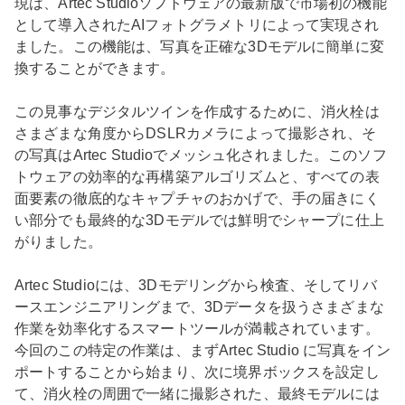
現は、Artec Studioソフトウェアの最新版で市場初の機能
として導入されたAIフォトグラメトリによって実現され
ました。この機能は、写真を正確な3Dモデルに簡単に変
換することができます。
この見事なデジタルツインを作成するために、消火栓は
さまざまな角度からDSLRカメラによって撮影され、そ
の写真はArtec Studioでメッシュ化されました。このソフ
トウェアの効率的な再構築アルゴリズムと、すべての表
面要素の徹底的なキャプチャのおかげで、手の届きにく
い部分でも最終的な3Dモデルでは鮮明でシャープに仕上
がりました。
Artec Studioには、3Dモデリングから検査、そしてリバ
ースエンジニアリングまで、3Dデータを扱うさまざまな
作業を効率化するスマートツールが満載されています。
今回のこの特定の作業は、まずArtec Studio に写真をイン
ポートすることから始まり、次に境界ボックスを設定し
て、消火栓の周囲で一緒に撮影された、最終モデルには