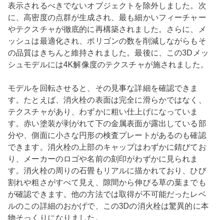
表示されるべきでないオブジェクトを除外しました。次
に、高密度の点群が生成され、最も細かいフィーチャー
やテクスチャが徹底的に再構築されました。さらに、メ
ッシュは最適化され、ポリゴンの数を削減しながらもそ
の品質はきちんと維持されました。最後に、この3Dメッ
シュモデルには4K解像度のテクスチャが施されました。
モデルを回転させると、その見事な詳細を確認できま
す。たとえば、消火栓の表面は完全に滑らかではなく、
テクスチャがあり、わずかに粗い仕上げになっていま
す。赤い塗装が剥がれて下の金属表面が露出している部
分や、側面に小さな円形の検査プレートがあるのも確認
できます。消火栓の上部のキャップはわずかに錆びてお
り、メーカーのロゴや名前の刻印がわずかに見られま
す。消火栓の周りの石畳もリアルに描かれており、ひび
割れや粗さがすべて見え、隙間から伸びる草の葉までも
が確認できます。他の方法では取得が不可能だったレベ
ルのこの詳細のおかげで、この3Dの消火栓は驚異的に本
物そっくりになりました。