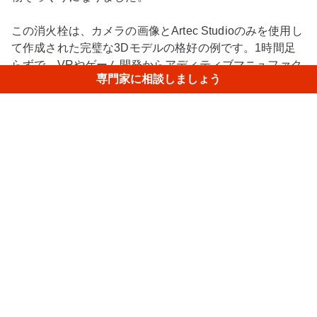
この消火栓は、カメラの画像とArtec Studioのみを使用し
て作成された完璧な3Dモデルの格好の例です。1時間足
らずで、VRやゲーム開発からアディティブマニュファク
専門家に相談しましょう
チャリングまで、さまざまなアプリケーションですぐに
使用できるデジタルレプリカが手に入ります。是非ズー
ムインをして、細部まで見逃さないよう確認してみてく
ださい。
類似モデル
Quarter dollar
• Spider II