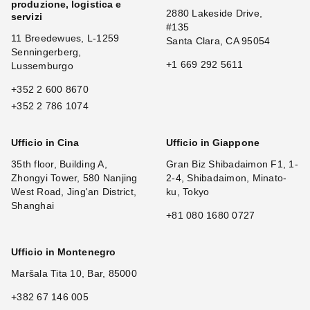
produzione, logistica e
2880 Lakeside Drive,
servizi
#135
11 Breedewues, L-1259
Santa Clara, CA 95054
Senningerberg,
+1 669 292 5611
Lussemburgo
+352 2 600 8670
+352 2 786 1074
Ufficio in Cina
Ufficio in Giappone
35th floor, Building A,
Gran Biz Shibadaimon F1, 1-
Zhongyi Tower, 580 Nanjing
2-4, Shibadaimon, Minato-
West Road, Jing'an District,
ku, Tokyo
Shanghai
+81 080 1680 0727
Ufficio in Montenegro
Maršala Tita 10, Bar, 85000
+382 67 146 005