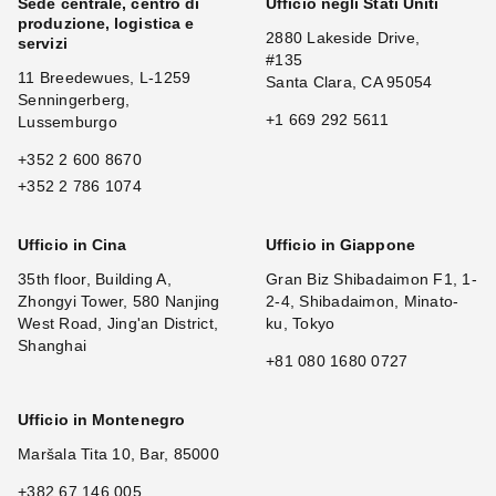
Sede centrale, centro di
Ufficio negli Stati Uniti
produzione, logistica e
2880 Lakeside Drive,
servizi
#135
11 Breedewues, L-1259
Santa Clara, CA 95054
Senningerberg,
+1 669 292 5611
Lussemburgo
+352 2 600 8670
+352 2 786 1074
Ufficio in Cina
Ufficio in Giappone
35th floor, Building A,
Gran Biz Shibadaimon F1, 1-
Zhongyi Tower, 580 Nanjing
2-4, Shibadaimon, Minato-
West Road, Jing'an District,
ku, Tokyo
Shanghai
+81 080 1680 0727
Ufficio in Montenegro
Maršala Tita 10, Bar, 85000
+382 67 146 005