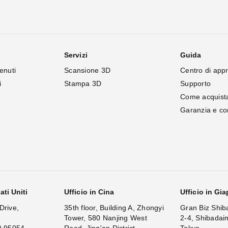
Servizi
Guida
enuti
Scansione 3D
Centro di app
i
Stampa 3D
Supporto
Come acquist
Garanzia e c
ati Uniti
Ufficio in Cina
Ufficio in Gi
Drive,
35th floor, Building A, Zhongyi
Gran Biz Shib
Tower, 580 Nanjing West
2-4, Shibadai