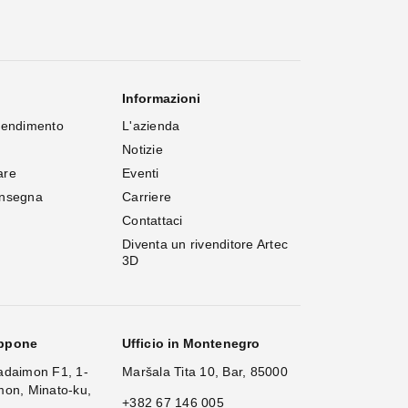
Informazioni
rendimento
L'azienda
Notizie
are
Eventi
onsegna
Carriere
Contattaci
Diventa un rivenditore Artec 
3D
appone
Ufficio in Montenegro
adaimon F1, 1-
Maršala Tita 10, Bar, 85000
mon, Minato-ku,
+382 67 146 005