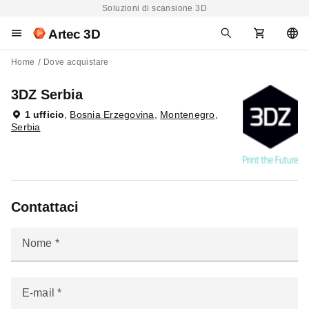
Soluzioni di scansione 3D
Artec 3D
Home
Dove acquistare
3DZ Serbia
1 ufficio
,
Bosnia Erzegovina
,
Montenegro
,
Serbia
Contattaci
Nome
E-mail