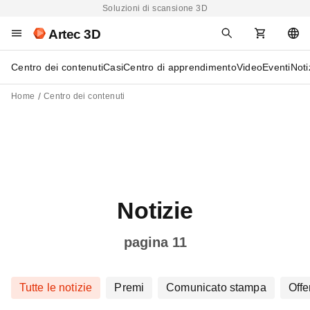
Soluzioni di scansione 3D
Artec 3D
Centro dei contenuti
Casi
Centro di apprendimento
Video
Eventi
Noti
Home
Centro dei contenuti
Notizie
pagina 11
Tutte le notizie
Premi
Comunicato stampa
Offe