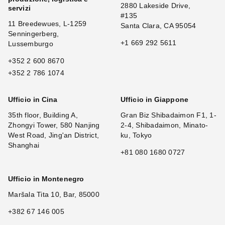
2880 Lakeside Drive,
servizi
#135
11 Breedewues, L-1259
Santa Clara, CA 95054
Senningerberg,
+1 669 292 5611
Lussemburgo
+352 2 600 8670
+352 2 786 1074
Ufficio in Cina
Ufficio in Giappone
35th floor, Building A,
Gran Biz Shibadaimon F1, 1-
Zhongyi Tower, 580 Nanjing
2-4, Shibadaimon, Minato-
West Road, Jing'an District,
ku, Tokyo
Shanghai
+81 080 1680 0727
Ufficio in Montenegro
Maršala Tita 10, Bar, 85000
+382 67 146 005