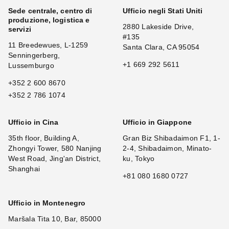
Sede centrale, centro di
Ufficio negli Stati Uniti
produzione, logistica e
2880 Lakeside Drive,
servizi
#135
11 Breedewues, L-1259
Santa Clara, CA 95054
Senningerberg,
+1 669 292 5611
Lussemburgo
+352 2 600 8670
+352 2 786 1074
Ufficio in Cina
Ufficio in Giappone
35th floor, Building A,
Gran Biz Shibadaimon F1, 1-
Zhongyi Tower, 580 Nanjing
2-4, Shibadaimon, Minato-
West Road, Jing'an District,
ku, Tokyo
Shanghai
+81 080 1680 0727
Ufficio in Montenegro
Maršala Tita 10, Bar, 85000