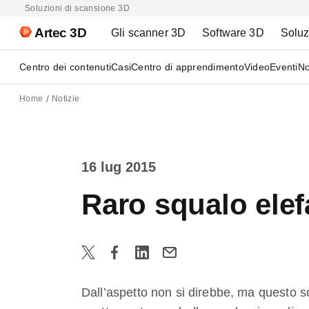
Soluzioni di scansione 3D
Artec 3D
Gli scanner 3D
Software 3D
Soluz
Centro dei contenuti
Casi
Centro di apprendimento
Video
Eventi
No
Home
Notizie
16 lug 2015
Raro squalo ele
Dall’aspetto non si direbbe, ma questo s