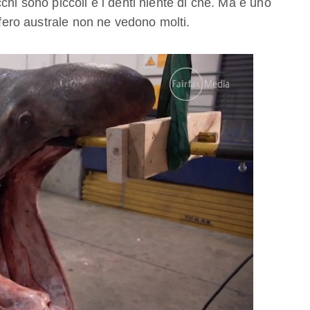
chi sono piccoli e i denti niente di che. Ma è uno
sfero australe non ne vedono molti.