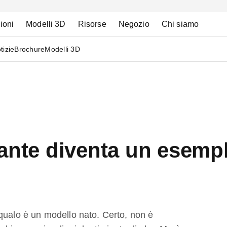
ioni
Modelli 3D
Risorse
Negozio
Chi siamo
tizie
Brochure
Modelli 3D
fante diventa un esemp
qualo è un modello nato. Certo, non è