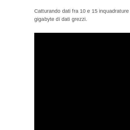
Catturando dati fra 10 e 15 inquadrature
gigabyte di dati grezzi.