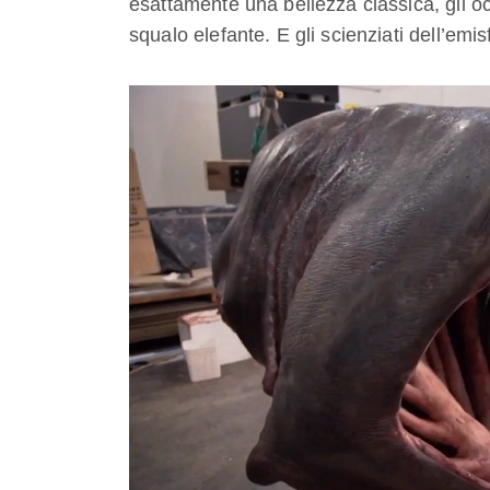
esattamente una bellezza classica, gli oc
squalo elefante. E gli scienziati dell’emi