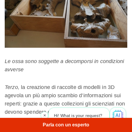
Le ossa sono soggette a decomporsi in condizioni
avverse
Terzo,
la creazione di raccolte di modelli in 3D
agevola un più ampio scambio d’informazioni sui
reperti: grazie a queste collezioni gli scienziati non
devono spendere gran parte del loro tempo e
×
Hi! What is your request? 👀
denaro in spedizioni nei siti di scavo o nei musei
Parla con un esperto
per vedere un campione. Numerosi laboratori sono