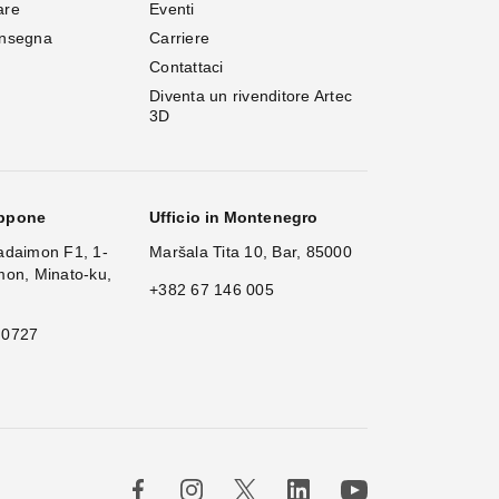
are
Eventi
onsegna
Carriere
Contattaci
Diventa un rivenditore Artec 
3D
appone
Ufficio in Montenegro
adaimon F1, 1-
Maršala Tita 10, Bar, 85000
mon, Minato-ku,
+382 67 146 005
 0727
×
Hi!