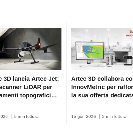
c 3D lancia Artec Jet:
Artec 3D collabora c
scanner LiDAR per
InnovMetric per raffo
vamenti topografici
la sua offerta dedicat
tecnologia SLAM per
all'ispezione
mappatura 3D veloce,
 2026
5 min lettura
15 gen 2026
3 min lettura
noma su qualsiasi
a