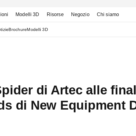
ioni
Modelli 3D
Risorse
Negozio
Chi siamo
tizie
Brochure
Modelli 3D
ider di Artec alle final
ds di New Equipment D