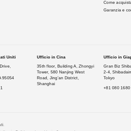
Come acquist
Garanzia e c
ati Uniti
Ufficio in Cina
Ufficio in Gi
Drive,
35th floor, Building A, Zhongyi
Gran Biz Shib
Tower, 580 Nanjing West
2-4, Shibadai
A 95054
Road, Jing'an District,
Tokyo
Shanghai
11
+81 080 1680
ti.