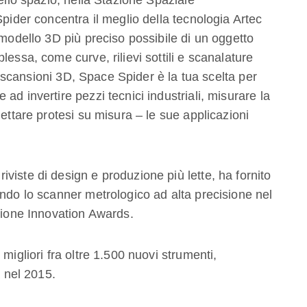
nello spazio, nella Stazione Spaziale
Spider concentra il meglio della tecnologia Artec
 modello 3D più preciso possibile di un oggetto
lessa, come curve, rilievi sottili e scanalature
di scansioni 3D, Space Spider è la tua scelta per
ad invertire pezzi tecnici industriali, misurare la
gettare protesi su misura – le sue applicazioni
viste di design e produzione più lette, ha fornito
endo lo scanner metrologico ad alta precisione nel
izione Innovation Awards.
migliori fra oltre 1.500 nuovi strumenti,
a nel 2015.