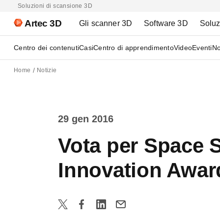
Soluzioni di scansione 3D
Artec 3D
Gli scanner 3D
Software 3D
Soluz
Centro dei contenuti
Casi
Centro di apprendimento
Video
Eventi
No
Home
Notizie
29 gen 2016
Vota per Space Sp
Innovation Awar