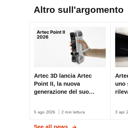
Altro sull'argomento
Artec 3D lancia Artec
Arte
Point II, la nuova
uno 
generazione del suo
rile
scanner laser di qualità
con 
metrologica
una 
5 ago 2026
2 min lettura
3 apr
auto
scal
See all news