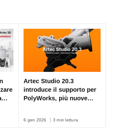
on
Artec Studio 20.3
rzare
introduce il supporto per
a
PolyWorks, più nuove
funzionalità e bug fix
6 gen 2026
3 min lettura