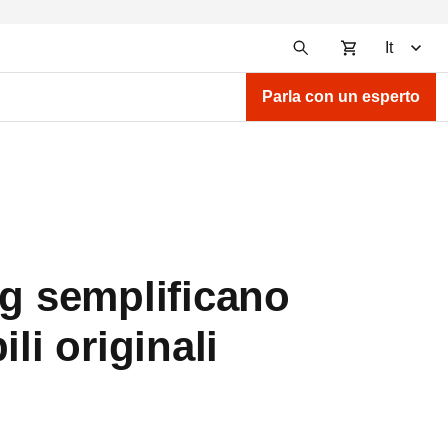
It
Parla con un esperto
ng semplificano
li originali