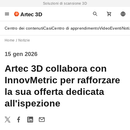
Soluzioni di scansione 3D
Artec 3D
Centro dei contenuti
Casi
Centro di apprendimento
Video
Eventi
Noti
Home
Notizie
15 gen 2026
Artec 3D collabora con
InnovMetric per rafforzare
la sua offerta dedicata
all'ispezione