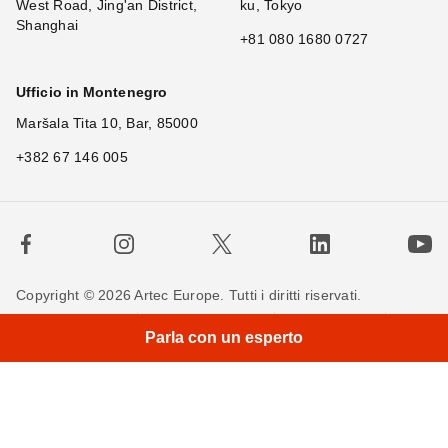
West Road, Jing'an District,
ku, Tokyo
Shanghai
+81 080 1680 0727
Ufficio in Montenegro
Maršala Tita 10, Bar, 85000
+382 67 146 005
Copyright © 2026 Artec Europe. Tutti i diritti riservati.
×
Hi! Wh
|
Termini di utilizzo
Termini di vendita
Privacy Policy
Parla con un esperto
Politica sui cookie
Contattaci