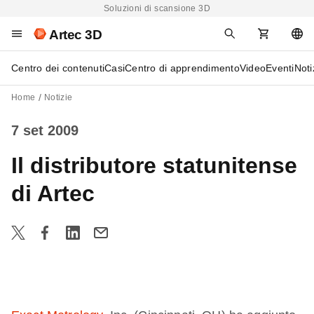
Soluzioni di scansione 3D
Artec 3D
Centro dei contenuti
Casi
Centro di apprendimento
Video
Eventi
Noti
Home
Notizie
7 set 2009
Il distributore statunitense
di Artec