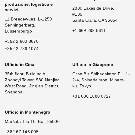
produzione, logistica e
2880 Lakeside Drive,
servizi
#135
11 Breedewues, L-1259
Santa Clara, CA 95054
Senningerberg,
+1 669 292 5611
Lussemburgo
+352 2 600 8670
+352 2 786 1074
Ufficio in Cina
Ufficio in Giappone
35th floor, Building A,
Gran Biz Shibadaimon F1, 1-
Zhongyi Tower, 580 Nanjing
2-4, Shibadaimon, Minato-
West Road, Jing'an District,
ku, Tokyo
Shanghai
+81 080 1680 0727
Ufficio in Montenegro
Maršala Tita 10, Bar, 85000
+382 67 146 005