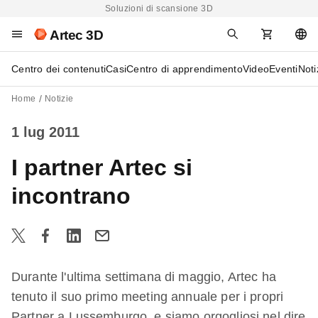
Soluzioni di scansione 3D
Artec 3D
Centro dei contenuti
Casi
Centro di apprendimento
Video
Eventi
Noti
Home
Notizie
1 lug 2011
I partner Artec si
incontrano
Durante l'ultima settimana di maggio, Artec ha
tenuto il suo primo meeting annuale per i propri
Partner a Lussemburgo, e siamo orgogliosi nel dire