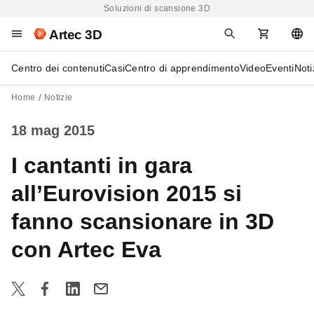
Soluzioni di scansione 3D
Artec 3D
Centro dei contenuti
Casi
Centro di apprendimento
Video
Eventi
Noti
Home
Notizie
18 mag 2015
I cantanti in gara
all’Eurovision 2015 si
fanno scansionare in 3D
con Artec Eva