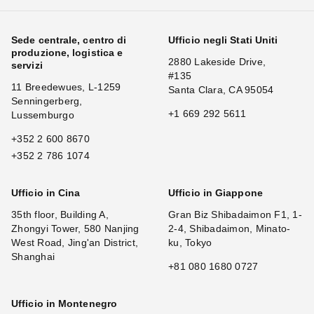
Sede centrale, centro di
Ufficio negli Stati Uniti
produzione, logistica e
2880 Lakeside Drive,
servizi
#135
11 Breedewues, L-1259
Santa Clara, CA 95054
Senningerberg,
+1 669 292 5611
Lussemburgo
+352 2 600 8670
+352 2 786 1074
Ufficio in Cina
Ufficio in Giappone
35th floor, Building A,
Gran Biz Shibadaimon F1, 1-
Zhongyi Tower, 580 Nanjing
2-4, Shibadaimon, Minato-
West Road, Jing'an District,
ku, Tokyo
Shanghai
+81 080 1680 0727
Ufficio in Montenegro