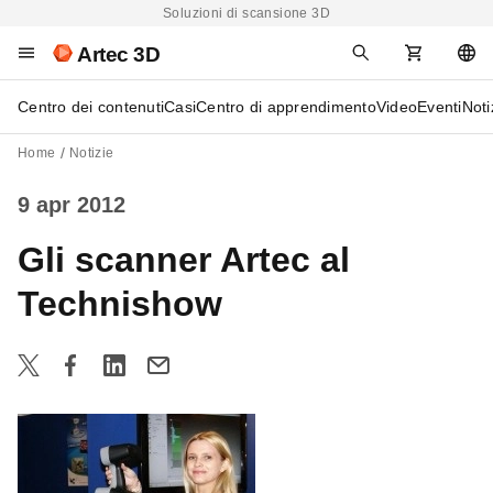
Soluzioni di scansione 3D
Artec 3D
Centro dei contenuti
Casi
Centro di apprendimento
Video
Eventi
Noti
Home
Notizie
9 apr 2012
Gli scanner Artec al
Technishow