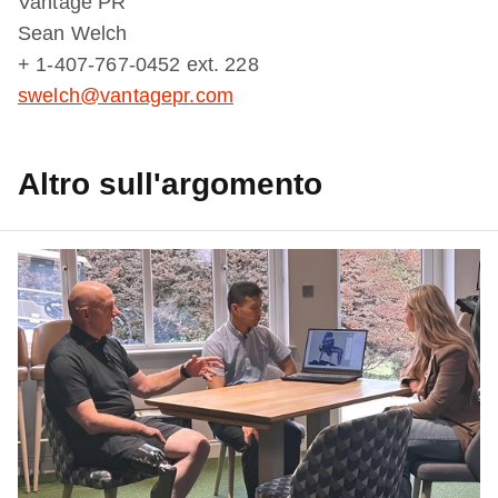
Vantage PR
Sean Welch
+ 1-407-767-0452 ext. 228
swelch@vantagepr.com
Altro sull'argomento