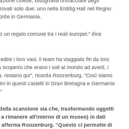
razione cinese, bisognava rintracciare degli
i trovati solo due: uno nella Erddig Hall nel Regno
orite in Germania.
o un regalo comune tra i reali europei." dice
edire i loro vasi, il team ha viaggiato fin da loro
a scoperto che erano i soli al mondo ad averli, i
, restano qui
", ricorda Roozenburg. "Così siamo
aini in questi castelli in Gran Bretagna e Germania
"
della scansione sia che, trasformando oggetti
i a rimanere all'interno di un museo) in dati
i", afferma Roozenburg. "Questo ci permette di