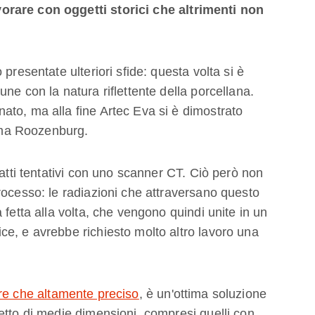
orare con oggetti storici che altrimenti non
presentate ulteriori sfide: questa volta si è
ne con la natura riflettente della porcellana.
to, ma alla fine Artec Eva si è dimostrato
erma Roozenburg.
fatti tentativi con uno scanner CT. Ciò però non
rocesso: le radiazioni che attraversano questo
 fetta alla volta, che vengono quindi unite in un
e, e avrebbe richiesto molto altro lavoro una
are che altamente preciso
, è un'ottima soluzione
etto di medie dimensioni, compresi quelli con