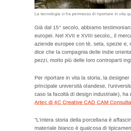
La tecnologia ci ha permesso di riportare in vita que
Già dal 15° secolo, abbiamo testimonianz
europei. Nel XVII e XVIII secolo,, il merca
aziende europee con tè, seta, spezie e, n
dice che la compagnia delle Indie orienta
pezzi, molto più delle loro controparti in
Per riportare in vita la storia, la desig
principale università olandese, l'universi
caso la facoltà di design industriale), ha u
Artec di 4C Creative CAD CAM Consulta
"L'intera storia della porcellana è affa
materiale bianco è qualcosa di tipicament