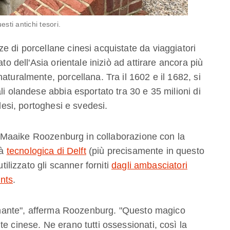
sti antichi tesori.
e di porcellane cinesi acquistate da viaggiatori
to dell'Asia orientale iniziò ad attirare ancora più
aturalmente, porcellana. Tra il 1602 e il 1682, si
li olandese abbia esportato tra 30 e 35 milioni di
glesi, portoghesi e svedesi.
ner Maaike Roozenburg in collaborazione con la
tà
tecnologica di Delft
(più precisamente in questo
tilizzato gli scanner forniti
dagli ambasciatori
nts
.
scinante", afferma Roozenburg. "Questo magico
e cinese. Ne erano tutti ossessionati, così la