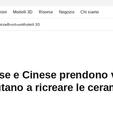
ioni
Modelli 3D
Risorse
Negozio
Chi siamo
tizie
Brochure
Modelli 3D
se e Cinese prendono v
tano a ricreare le cera