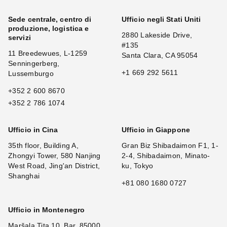
Sede centrale, centro di
Ufficio negli Stati Uniti
produzione, logistica e
2880 Lakeside Drive,
servizi
#135
11 Breedewues, L-1259
Santa Clara, CA 95054
Senningerberg,
+1 669 292 5611
Lussemburgo
+352 2 600 8670
+352 2 786 1074
Ufficio in Cina
Ufficio in Giappone
35th floor, Building A,
Gran Biz Shibadaimon F1, 1-
Zhongyi Tower, 580 Nanjing
2-4, Shibadaimon, Minato-
West Road, Jing'an District,
ku, Tokyo
Shanghai
+81 080 1680 0727
Ufficio in Montenegro
Maršala Tita 10, Bar, 85000