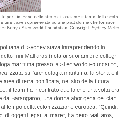
e parti in legno dello strato di fasciame interno dello scafo
 a una trave sopraelevata su una piattaforma che fornisce
her Berry / Silentworld Foundation; Copyright: Sydney Metro,
opolitana di Sydney stava intraprendendo in
 detto Irini Malliaros (nota ai suoi amici e colleghi
oga marittima presso la Silentworld Foundation,
alizzata sull'archeologia marittima, la storia e il
 area di terra bonificata, nel sito della futura
o, il team ha incontrato quello che una volta era
me da Barangaroo, una donna aborigena del clan
l tempo della colonizzazione europea. "Quindi,
ipi di oggetti legati al mare", ha detto Malliaros,