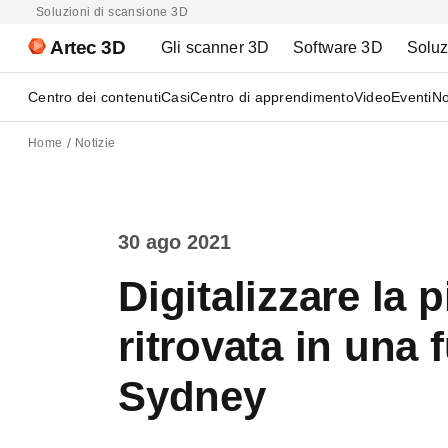
Soluzioni di scansione 3D
Artec 3D
Gli scanner 3D
Software 3D
Soluz
Centro dei contenuti
Casi
Centro di apprendimento
Video
Eventi
No
Home
Notizie
30 ago 2021
Digitalizzare la 
ritrovata in una 
Sydney