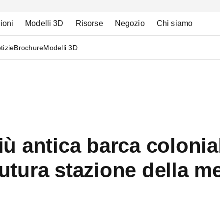
ioni
Modelli 3D
Risorse
Negozio
Chi siamo
tizie
Brochure
Modelli 3D
più antica barca colonial
futura stazione della m