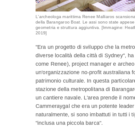
L'archeologa marittima Renee Malliaros scansiona l
della Barangaroo Boat. Le assi sono state appese
geometria e struttura aggiuntiva. [Immagine: Heat
2019]
"Era un progetto di sviluppo che la metr
diverse località della città di Sydney", ha
come Renee), project manager e archeol
un'organizzazione no-profit australiana foc
patrimonio culturale. In questa particolare
stazione della metropolitana di Barangaro
un cantiere navale. L'area prende il no
Cammeraygal che era un potente leader a
naturalmente, si sono imbattuti in tutti i t
"inclusa una piccola barca".