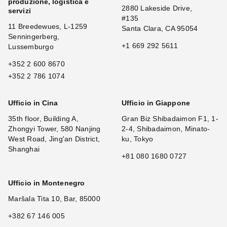
produzione, logistica e
2880 Lakeside Drive,
servizi
#135
11 Breedewues, L-1259
Santa Clara, CA 95054
Senningerberg,
+1 669 292 5611
Lussemburgo
+352 2 600 8670
+352 2 786 1074
Ufficio in Cina
Ufficio in Giappone
35th floor, Building A,
Gran Biz Shibadaimon F1, 1-
Zhongyi Tower, 580 Nanjing
2-4, Shibadaimon, Minato-
West Road, Jing'an District,
ku, Tokyo
Shanghai
+81 080 1680 0727
Ufficio in Montenegro
Maršala Tita 10, Bar, 85000
+382 67 146 005