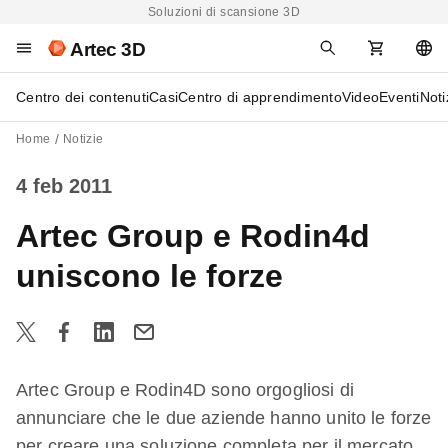
Soluzioni di scansione 3D
Artec 3D
Centro dei contenuti
Casi
Centro di apprendimento
Video
Eventi
Noti
Home
Notizie
4 feb 2011
Artec Group e Rodin4d
uniscono le forze
Artec Group e Rodin4D sono orgogliosi di
annunciare che le due aziende hanno unito le forze
per creare una soluzione completa per il mercato