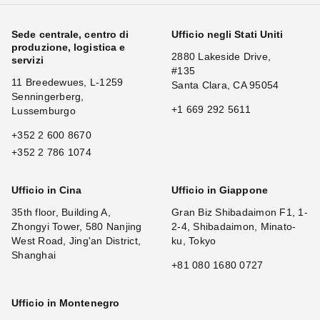
Sede centrale, centro di
Ufficio negli Stati Uniti
produzione, logistica e
2880 Lakeside Drive,
servizi
#135
11 Breedewues, L-1259
Santa Clara, CA 95054
Senningerberg,
+1 669 292 5611
Lussemburgo
+352 2 600 8670
+352 2 786 1074
Ufficio in Cina
Ufficio in Giappone
35th floor, Building A,
Gran Biz Shibadaimon F1, 1-
Zhongyi Tower, 580 Nanjing
2-4, Shibadaimon, Minato-
West Road, Jing'an District,
ku, Tokyo
Shanghai
+81 080 1680 0727
Ufficio in Montenegro