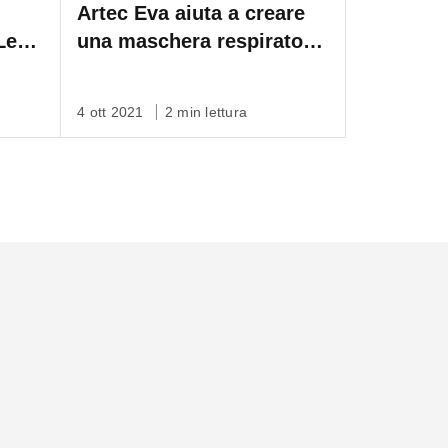
Artec Eva aiuta a creare
Leo
una maschera respiratoria
ili
pensata per i bambini
4 ott 2021
2 min lettura