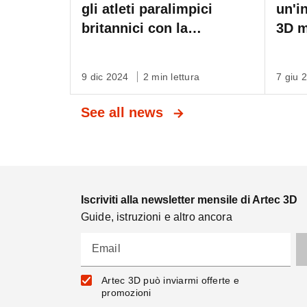
gli atleti paralimpici
un'i
britannici con la
3D m
scansione Artec 3D sulla
Inte
BBC
9 dic 2024
2 min lettura
7 giu 
See all news
Iscriviti alla newsletter mensile di Artec 3D
Guide, istruzioni e altro ancora
Email
Artec 3D può inviarmi offerte e
promozioni