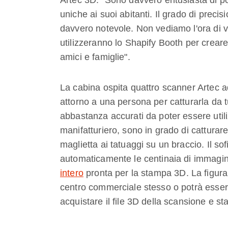
Artec 3D. “Sono davvero entusiasta di p
uniche ai suoi abitanti. Il grado di precis
davvero notevole. Non vediamo l'ora di vede
utilizzeranno lo Shapify Booth per creare 
amici e famiglie".
La cabina ospita quattro scanner Artec a
attorno a una persona per catturarla da tu
abbastanza accurati da poter essere utili
manifatturiero, sono in grado di catturare
maglietta ai tatuaggi su un braccio. Il so
automaticamente le centinaia di immagin
intero
pronta per la stampa 3D. La figura 
centro commerciale stesso o potrà essere
acquistare il file 3D della scansione e s