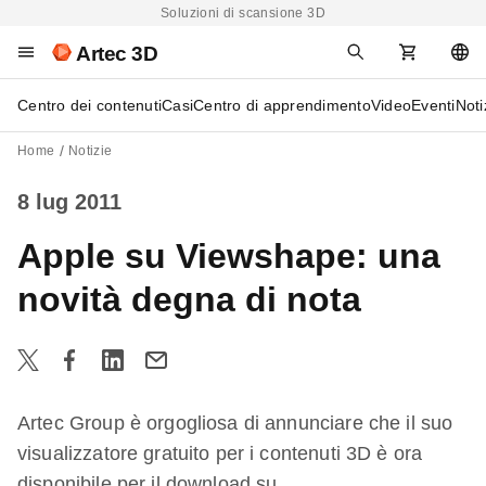
Soluzioni di scansione 3D
Artec 3D
Centro dei contenuti
Casi
Centro di apprendimento
Video
Eventi
Noti
Home
Notizie
8 lug 2011
Apple su Viewshape: una
novità degna di nota
Artec Group è orgogliosa di annunciare che il suo
visualizzatore gratuito per i contenuti 3D è ora
disponibile per il download su