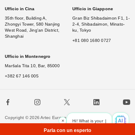
Ufficio in Cina
Ufficio in Giappone
35th floor, Building A,
Gran Biz Shibadaimon F1, 1-
Zhongyi Tower, 580 Nanjing
2-4, Shibadaimon, Minato-
West Road, Jing'an District,
ku, Tokyo
Shanghai
+81 080 1680 0727
Ufficio in Montenegro
Maršala Tita 10, Bar, 85000
+382 67 146 005
Copyright © 2026 Artec Europe. Tutti i diritti riservati.
×
Hi! What is your request? 👀
|
Termini di utilizzo
Termini di vendita
Privacy Policy
Parla con un esperto
Politica sui cookie
Contattaci