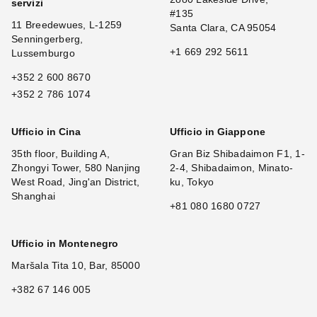
servizi
#135
11 Breedewues, L-1259
Santa Clara, CA 95054
Senningerberg,
+1 669 292 5611
Lussemburgo
+352 2 600 8670
+352 2 786 1074
Ufficio in Cina
Ufficio in Giappone
35th floor, Building A,
Gran Biz Shibadaimon F1, 1-
Zhongyi Tower, 580 Nanjing
2-4, Shibadaimon, Minato-
West Road, Jing'an District,
ku, Tokyo
Shanghai
+81 080 1680 0727
Ufficio in Montenegro
Maršala Tita 10, Bar, 85000
+382 67 146 005