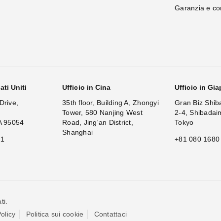
Garanzia e c
ati Uniti
Ufficio in Cina
Ufficio in Gi
Drive,
35th floor, Building A, Zhongyi
Gran Biz Shib
Tower, 580 Nanjing West
2-4, Shibadai
A 95054
Road, Jing'an District,
Tokyo
Shanghai
11
+81 080 1680
ti.
olicy
Politica sui cookie
Contattaci