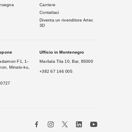
onsegna
Carriere
Contattaci
Diventa un rivenditore Artec 
3D
appone
Ufficio in Montenegro
adaimon F1, 1-
Maršala Tita 10, Bar, 85000
mon, Minato-ku,
+382 67 146 005
 0727