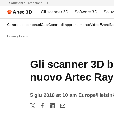
Soluzioni di scansione 3D
Artec 3D
Gli scanner 3D
Software 3D
Soluz
Centro dei contenuti
Casi
Centro di apprendimento
Video
Eventi
No
Home
Eventi
Gli scanner 3D b
nuovo Artec Ray
5 giu 2018 at 10 am Europe/Helsin