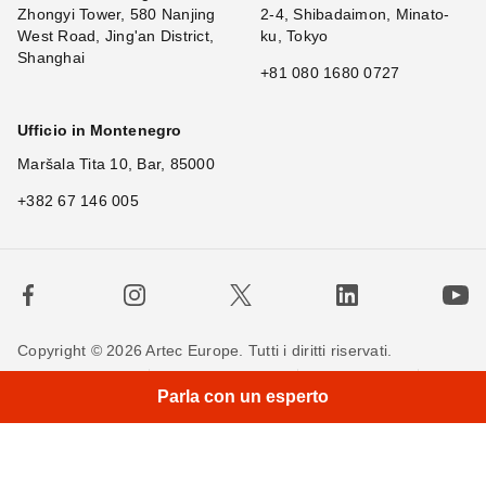
Zhongyi Tower, 580 Nanjing
2-4, Shibadaimon, Minato-
West Road, Jing'an District,
ku, Tokyo
Shanghai
+81 080 1680 0727
Ufficio in Montenegro
Maršala Tita 10, Bar, 85000
+382 67 146 005
Copyright © 2026 Artec Europe. Tutti i diritti riservati.
Termini di utilizzo
Termini di vendita
Privacy Policy
Parla con un esperto
Politica sui cookie
Contattaci