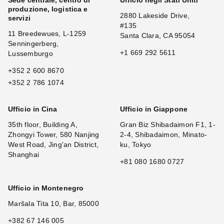
Sede centrale, centro di
Ufficio negli Stati Uniti
produzione, logistica e
2880 Lakeside Drive,
servizi
#135
11 Breedewues, L-1259
Santa Clara, CA 95054
Senningerberg,
+1 669 292 5611
Lussemburgo
+352 2 600 8670
+352 2 786 1074
Ufficio in Cina
Ufficio in Giappone
35th floor, Building A,
Gran Biz Shibadaimon F1, 1-
Zhongyi Tower, 580 Nanjing
2-4, Shibadaimon, Minato-
West Road, Jing'an District,
ku, Tokyo
Shanghai
+81 080 1680 0727
Ufficio in Montenegro
Maršala Tita 10, Bar, 85000
+382 67 146 005