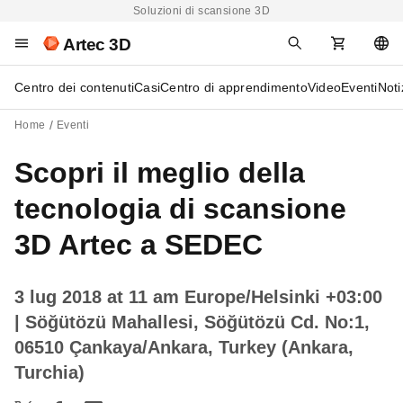
Soluzioni di scansione 3D
Artec 3D
Centro dei contenuti
Casi
Centro di apprendimento
Video
Eventi
Noti
Home
Eventi
Scopri il meglio della
tecnologia di scansione
3D Artec a SEDEC
3 lug 2018 at 11 am Europe/Helsinki +03:00
| Söğütözü Mahallesi, Söğütözü Cd. No:1,
06510 Çankaya/Ankara, Turkey (Ankara,
Turchia)