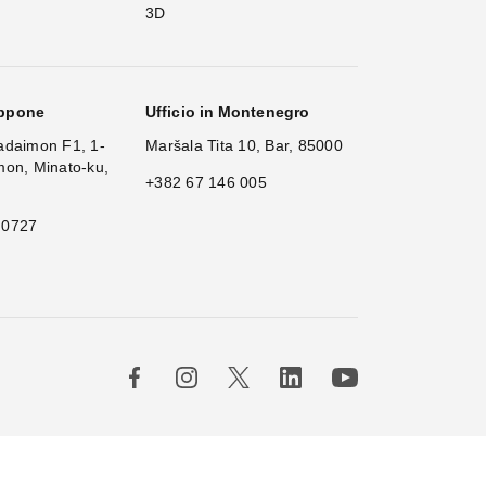
3D
appone
Ufficio in Montenegro
adaimon F1, 1-
Maršala Tita 10, Bar, 85000
mon, Minato-ku,
+382 67 146 005
 0727