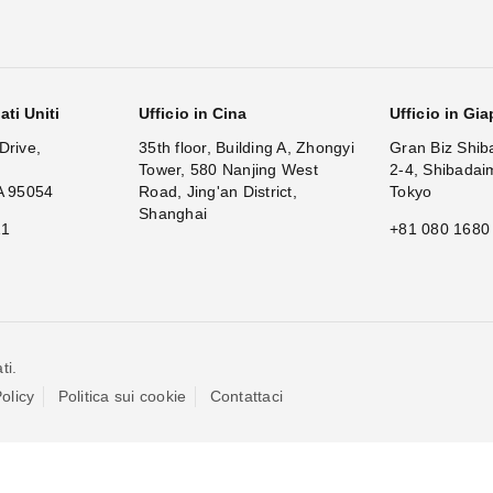
ati Uniti
Ufficio in Cina
Ufficio in Gi
Drive,
35th floor, Building A, Zhongyi
Gran Biz Shib
Tower, 580 Nanjing West
2-4, Shibadai
A 95054
Road, Jing'an District,
Tokyo
Shanghai
11
+81 080 1680
ti.
olicy
Politica sui cookie
Contattaci