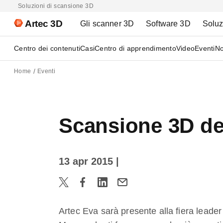
Soluzioni di scansione 3D
Artec 3D
Gli scanner 3D
Software 3D
Soluz
Centro dei contenuti
Casi
Centro di apprendimento
Video
Eventi
No
Home
Eventi
Scansione 3D de
13 apr 2015
|
Artec Eva sarà presente alla fiera leade