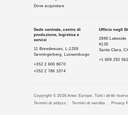
Dove acquistare
Sede centrale, centro di
Ufficio negli St
produzione, logistica e
2880 Lakeside 
servizi
#135
11 Breedewues, L-1259
Santa Clara, C
Senningerberg, Lussemburgo
+1 669 292 56
+352 2 600 8670
+352 2 786 1074
Copyright © 2026 Artec Europe. Tutti i diritti riserva
Termini di utilizzo
Termini di vendita
Privacy P