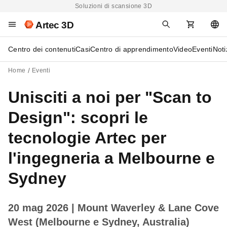
Soluzioni di scansione 3D
Artec 3D
Centro dei contenuti
Casi
Centro di apprendimento
Video
Eventi
Noti
Home
Eventi
Unisciti a noi per "Scan to
Design": scopri le
tecnologie Artec per
l'ingegneria a Melbourne e
Sydney
20 mag 2026
| Mount Waverley & Lane Cove
West (Melbourne e Sydney, Australia)