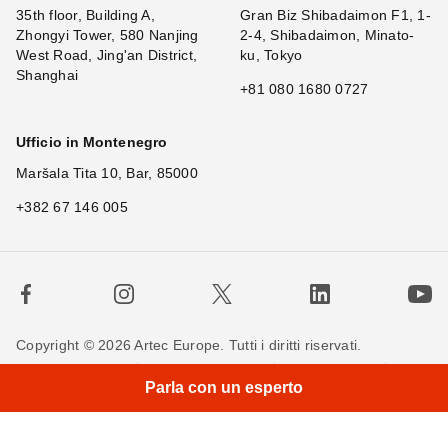
35th floor, Building A,
Gran Biz Shibadaimon F1, 1-
Zhongyi Tower, 580 Nanjing
2-4, Shibadaimon, Minato-
West Road, Jing'an District,
ku, Tokyo
Shanghai
+81 080 1680 0727
Ufficio in Montenegro
Maršala Tita 10, Bar, 85000
+382 67 146 005
Copyright © 2026 Artec Europe. Tutti i diritti riservati.
Termini di utilizzo
Termini di vendita
Privacy Policy
Parla con un esperto
Politica sui cookie
Contattaci