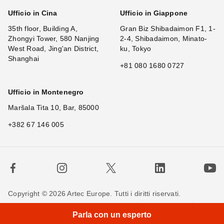
Ufficio in Cina
Ufficio in Giappone
35th floor, Building A,
Gran Biz Shibadaimon F1, 1-
Zhongyi Tower, 580 Nanjing
2-4, Shibadaimon, Minato-
West Road, Jing'an District,
ku, Tokyo
Shanghai
+81 080 1680 0727
Ufficio in Montenegro
Maršala Tita 10, Bar, 85000
+382 67 146 005
Copyright © 2026 Artec Europe. Tutti i diritti riservati.
Termini di utilizzo
Termini di vendita
Privacy Policy
Parla con un esperto
Politica sui cookie
Contattaci