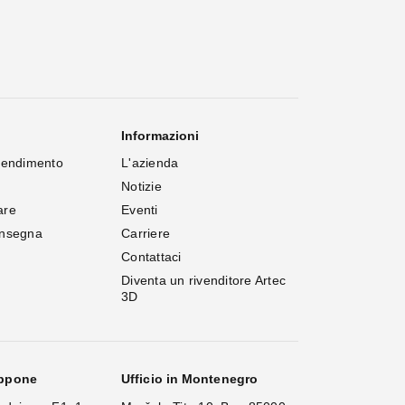
Informazioni
rendimento
L'azienda
Notizie
are
Eventi
onsegna
Carriere
Contattaci
Diventa un rivenditore Artec 
3D
appone
Ufficio in Montenegro