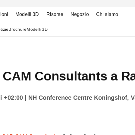
ioni
Modelli 3D
Risorse
Negozio
Chi siamo
tizie
Brochure
Modelli 3D
 CAM Consultants a R
ki +02:00
| NH Conference Centre Koningshof, V