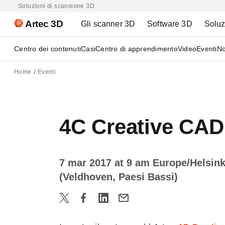
Soluzioni di scansione 3D
Artec 3D
Gli scanner 3D
Software 3D
Soluz
Centro dei contenuti
Casi
Centro di apprendimento
Video
Eventi
No
Home
Eventi
4C Creative CAD
7 mar 2017 at 9 am Europe/Helsin
(Veldhoven, Paesi Bassi)