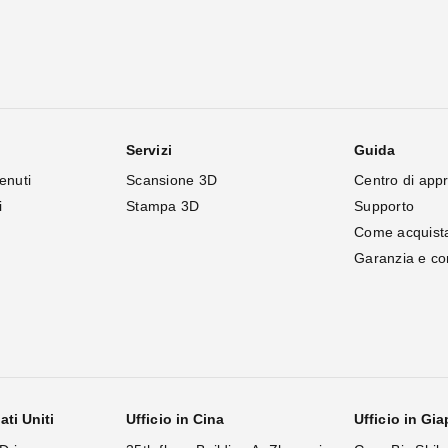
Servizi
Guida
enuti
Scansione 3D
Centro di app
i
Stampa 3D
Supporto
Come acquist
Garanzia e c
ati Uniti
Ufficio in Cina
Ufficio in Gi