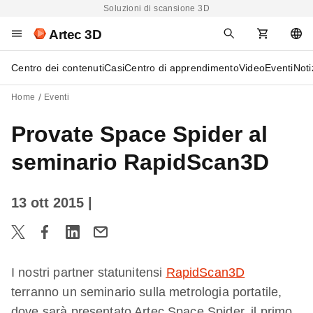
Soluzioni di scansione 3D
Artec 3D
Centro dei contenuti
Casi
Centro di apprendimento
Video
Eventi
Noti
Home
Eventi
Provate Space Spider al
seminario RapidScan3D
13 ott 2015
|
I nostri partner statunitensi
RapidScan3D
terranno un seminario sulla metrologia portatile,
dove sarà presentato Artec Space Spider, il primo