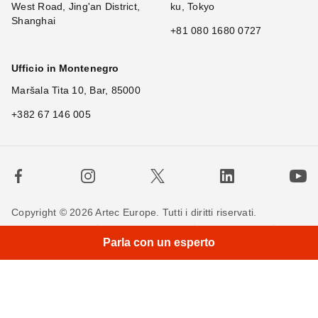
West Road, Jing'an District,
ku, Tokyo
Shanghai
+81 080 1680 0727
Ufficio in Montenegro
Maršala Tita 10, Bar, 85000
+382 67 146 005
Copyright © 2026 Artec Europe. Tutti i diritti riservati.
Termini di utilizzo
Termini di vendita
Privacy Policy
Parla con un esperto
Politica sui cookie
Contattaci