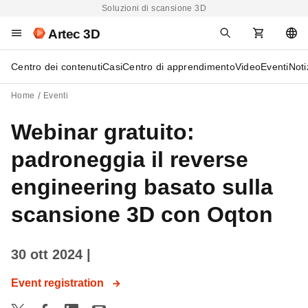
Soluzioni di scansione 3D
Artec 3D
Centro dei contenuti
Casi
Centro di apprendimento
Video
Eventi
Noti
Home
Eventi
Webinar gratuito:
padroneggia il reverse
engineering basato sulla
scansione 3D con Oqton
30 ott 2024
|
Event registration