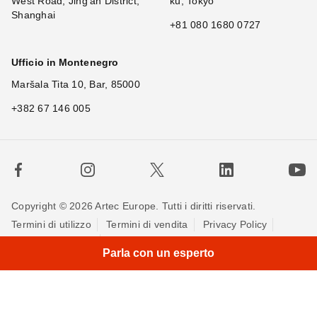
West Road, Jing'an District,
ku, Tokyo
Shanghai
+81 080 1680 0727
Ufficio in Montenegro
Maršala Tita 10, Bar, 85000
+382 67 146 005
Copyright © 2026 Artec Europe. Tutti i diritti riservati.
Termini di utilizzo
Termini di vendita
Privacy Policy
Politica sui cookie
Contattaci
Parla con un esperto