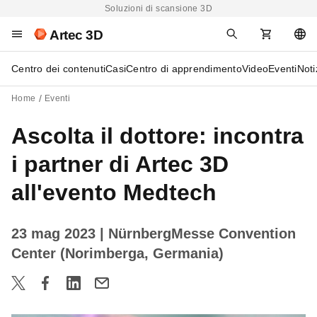
Soluzioni di scansione 3D
Artec 3D
Centro dei contenuti
Casi
Centro di apprendimento
Video
Eventi
Noti
Home
Eventi
Ascolta il dottore: incontra
i partner di Artec 3D
all'evento Medtech
23 mag 2023
| NürnbergMesse Convention
Center (Norimberga, Germania)