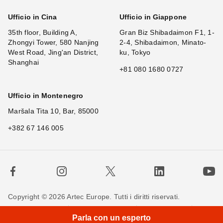
Ufficio in Cina
Ufficio in Giappone
35th floor, Building A,
Gran Biz Shibadaimon F1, 1-
Zhongyi Tower, 580 Nanjing
2-4, Shibadaimon, Minato-
West Road, Jing'an District,
ku, Tokyo
Shanghai
+81 080 1680 0727
Ufficio in Montenegro
Maršala Tita 10, Bar, 85000
+382 67 146 005
Copyright © 2026 Artec Europe. Tutti i diritti riservati.
Termini di utilizzo
Termini di vendita
Privacy Policy
Parla con un esperto
Politica sui cookie
Contattaci