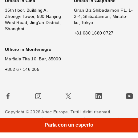
Ufficio in Cina
Ufficio in Giappone
35th floor, Building A,
Gran Biz Shibadaimon F1, 1-
Zhongyi Tower, 580 Nanjing
2-4, Shibadaimon, Minato-
West Road, Jing'an District,
ku, Tokyo
Shanghai
+81 080 1680 0727
Ufficio in Montenegro
Maršala Tita 10, Bar, 85000
+382 67 146 005
Copyright © 2026 Artec Europe. Tutti i diritti riservati.
Termini di utilizzo
Termini di vendita
Privacy Policy
Parla con un esperto
Politica sui cookie
Contattaci