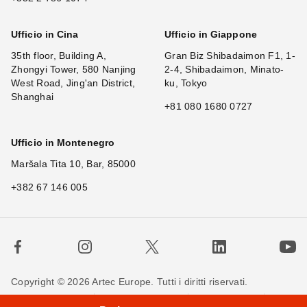
Ufficio in Cina
Ufficio in Giappone
35th floor, Building A,
Gran Biz Shibadaimon F1, 1-
Zhongyi Tower, 580 Nanjing
2-4, Shibadaimon, Minato-
West Road, Jing'an District,
ku, Tokyo
Shanghai
+81 080 1680 0727
Ufficio in Montenegro
Maršala Tita 10, Bar, 85000
+382 67 146 005
Copyright © 2026 Artec Europe. Tutti i diritti riservati.
Termini di utilizzo
Termini di vendita
Privacy Policy