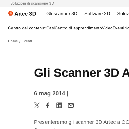
Soluzioni di scansione 3D
Artec 3D
Gli scanner 3D
Software 3D
Soluz
Centro dei contenuti
Casi
Centro di apprendimento
Video
Eventi
No
Home
Eventi
Gli Scanner 3D 
6 mag 2014
|
Presenteremo gli scanner 3D Artec a C