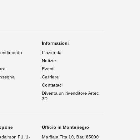
Informazioni
rendimento
L'azienda
Notizie
are
Eventi
onsegna
Carriere
Contattaci
Diventa un rivenditore Artec 
3D
appone
Ufficio in Montenegro
adaimon F1, 1-
Maršala Tita 10, Bar, 85000