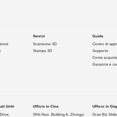
Servizi
Guida
enuti
Scansione 3D
Centro di app
i
Stampa 3D
Supporto
Come acquist
Garanzia e c
ati Uniti
Ufficio in Cina
Ufficio in Gi
Drive,
35th floor, Building A, Zhongyi
Gran Biz Shib