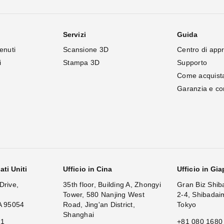
Servizi
Guida
enuti
Scansione 3D
Centro di app
i
Stampa 3D
Supporto
Come acquist
Garanzia e c
ati Uniti
Ufficio in Cina
Ufficio in Gi
Drive,
35th floor, Building A, Zhongyi
Gran Biz Shib
Tower, 580 Nanjing West
2-4, Shibadai
A 95054
Road, Jing'an District,
Tokyo
Shanghai
11
+81 080 1680