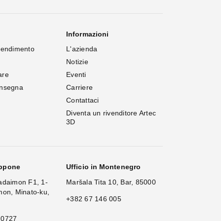
Informazioni
rendimento
L'azienda
Notizie
are
Eventi
onsegna
Carriere
Contattaci
Diventa un rivenditore Artec 
3D
appone
Ufficio in Montenegro
adaimon F1, 1-
Maršala Tita 10, Bar, 85000
mon, Minato-ku,
+382 67 146 005
 0727