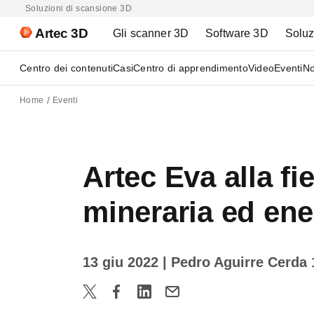
Soluzioni di scansione 3D
Artec 3D
Gli scanner 3D
Software 3D
Soluz
Centro dei contenuti
Casi
Centro di apprendimento
Video
Eventi
No
Home
Eventi
Artec Eva alla fi
mineraria ed ener
13 giu 2022
| Pedro Aguirre Cerda 