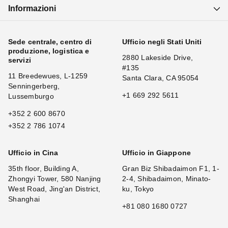
Informazioni
Sede centrale, centro di
Ufficio negli Stati Uniti
produzione, logistica e
2880 Lakeside Drive,
servizi
#135
11 Breedewues, L-1259
Santa Clara, CA 95054
Senningerberg,
+1 669 292 5611
Lussemburgo
+352 2 600 8670
+352 2 786 1074
Ufficio in Cina
Ufficio in Giappone
35th floor, Building A,
Gran Biz Shibadaimon F1, 1-
Zhongyi Tower, 580 Nanjing
2-4, Shibadaimon, Minato-
West Road, Jing'an District,
ku, Tokyo
Shanghai
+81 080 1680 0727