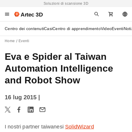
Soluzioni di scansione 3D
Artec 3D
Centro dei contenuti
Casi
Centro di apprendimento
Video
Eventi
Noti
Home
Eventi
Eva e Spider al Taiwan
Automation Intelligence
and Robot Show
16 lug 2015
|
I nostri partner taiwanesi
SolidWizard