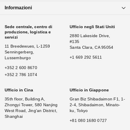
Informazioni
Sede centrale, centro di
Ufficio negli Stati Uniti
produzione, logistica e
2880 Lakeside Drive,
servizi
#135
11 Breedewues, L-1259
Santa Clara, CA 95054
Senningerberg,
+1 669 292 5611
Lussemburgo
+352 2 600 8670
+352 2 786 1074
Ufficio in Cina
Ufficio in Giappone
35th floor, Building A,
Gran Biz Shibadaimon F1, 1-
Zhongyi Tower, 580 Nanjing
2-4, Shibadaimon, Minato-
West Road, Jing'an District,
ku, Tokyo
Shanghai
+81 080 1680 0727