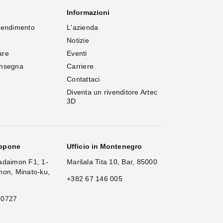
Informazioni
rendimento
L'azienda
Notizie
are
Eventi
onsegna
Carriere
Contattaci
Diventa un rivenditore Artec 
3D
appone
Ufficio in Montenegro
adaimon F1, 1-
Maršala Tita 10, Bar, 85000
mon, Minato-ku,
+382 67 146 005
 0727