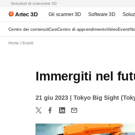
Soluzioni di scansione 3D
Artec 3D
Gli scanner 3D
Software 3D
Soluz
Centro dei contenuti
Casi
Centro di apprendimento
Video
Eventi
No
Home
Eventi
Immergiti nel fu
21 giu 2023
| Tokyo Big Sight (To