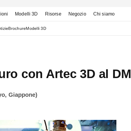
ioni
Modelli 3D
Risorse
Negozio
Chi siamo
tizie
Brochure
Modelli 3D
turo con Artec 3D al D
kyo, Giappone)