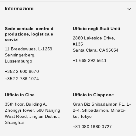
Informazioni
Sede centrale, centro di
Ufficio negli Stati Uniti
produzione, logistica e
2880 Lakeside Drive,
servizi
#135
11 Breedewues, L-1259
Santa Clara, CA 95054
Senningerberg,
+1 669 292 5611
Lussemburgo
+352 2 600 8670
+352 2 786 1074
Ufficio in Cina
Ufficio in Giappone
35th floor, Building A,
Gran Biz Shibadaimon F1, 1-
Zhongyi Tower, 580 Nanjing
2-4, Shibadaimon, Minato-
West Road, Jing'an District,
ku, Tokyo
Shanghai
+81 080 1680 0727