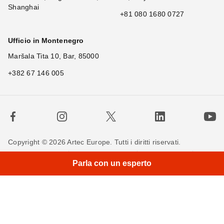
Shanghai
+81 080 1680 0727
Ufficio in Montenegro
Maršala Tita 10, Bar, 85000
+382 67 146 005
Copyright © 2026 Artec Europe. Tutti i diritti riservati.
Termini di utilizzo
Termini di vendita
Privacy Policy
Parla con un esperto
Politica sui cookie
Contattaci