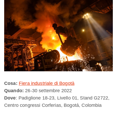
Cosa:
Fiera industriale di Bogotà
Quando:
26-30 settembre 2022
Dove
: Padiglione 18-23, Livello 01, Stand G2722,
Centro congressi Corferias, Bogotá, Colombia