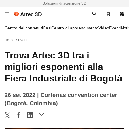
Soluzioni di scansione 3D
Artec 3D
Centro dei contenuti
Casi
Centro di apprendimento
Video
Eventi
Noti
Home
Eventi
Trova Artec 3D tra i
migliori esponenti alla
Fiera Industriale di Bogotá
26 set 2022
| Corferias convention center
(Bogotá, Colombia)